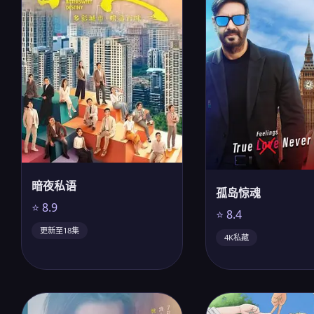
暗夜私语
孤岛惊魂
⭐ 8.9
⭐ 8.4
更新至18集
4K私藏