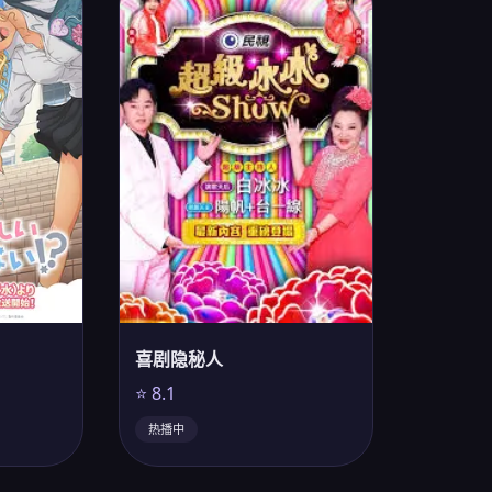
喜剧隐秘人
⭐ 8.1
热播中