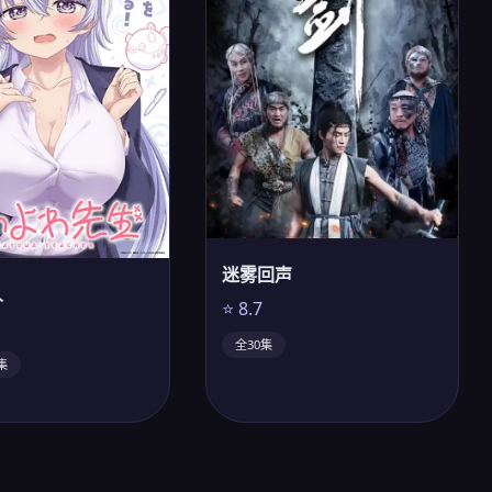
迷雾回声
人
⭐ 8.7
全30集
集