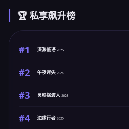
🏆 私享飙升榜
#1
深渊低语
2025
#2
午夜迷失
2024
#3
灵魂摆渡人
2026
#4
边缘行者
2025