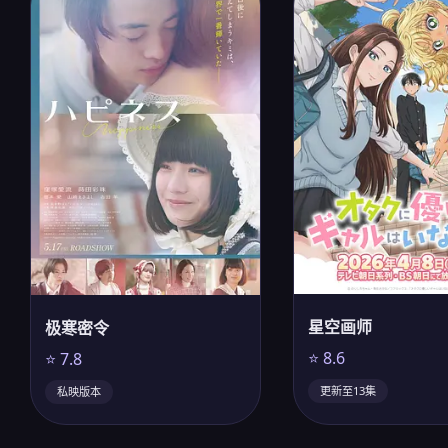
星空画师
极寒密令
⭐ 8.6
⭐ 7.8
更新至13集
私映版本