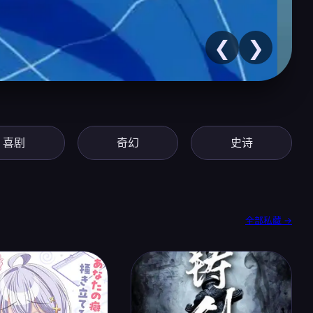
❮
❯
喜剧
奇幻
史诗
全部私藏 →