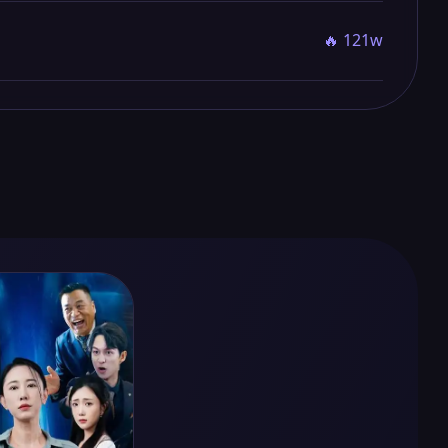
🔥 121w